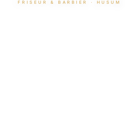
FRISEUR & BARBIER · HUSUM
Einfach vorbeikommen – Herrenhaarschnitte
ohne Termin.